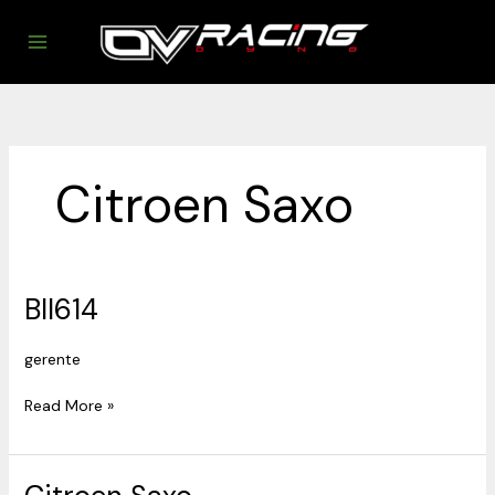
Ir
al
contenido
Citroen Saxo
BII614
BII614
gerente
Read More »
Citroen