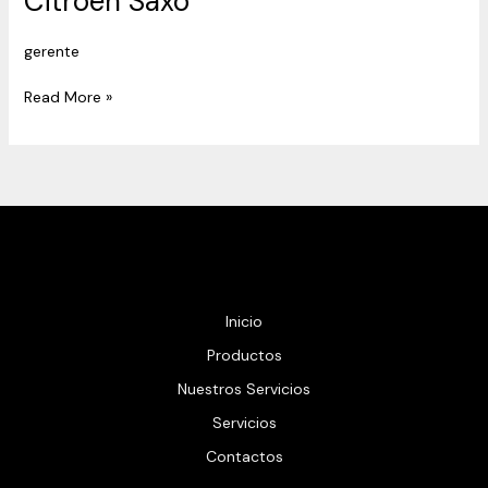
Citroen Saxo
Saxo
gerente
Read More »
Inicio
Productos
Nuestros Servicios
Servicios
Contactos