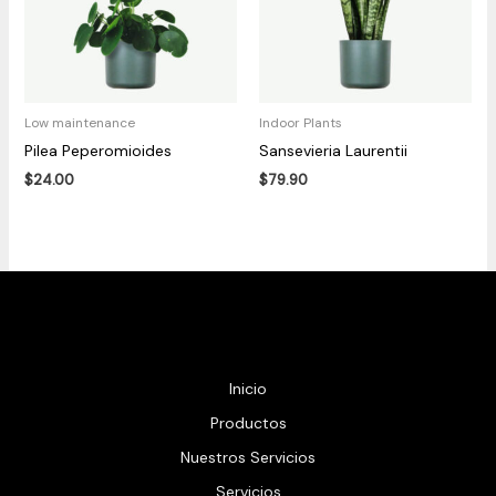
Low maintenance
Indoor Plants
Pilea Peperomioides
Sansevieria Laurentii
$
24.00
$
79.90
Inicio
Productos
Nuestros Servicios
Servicios